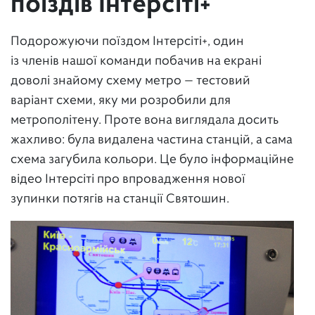
поїздів Інтерсіті+
Подорожуючи поїздом Інтерсіті+, один
із членів нашої команди побачив на екрані
доволі знайому схему метро — тестовий
варіант схеми, яку ми розробили для
метрополітену. Проте вона виглядала досить
жахливо: була видалена частина станцій, а сама
схема загубила кольори. Це було інформаційне
відео Інтерсіті про впровадження нової
зупинки потягів на станції Святошин.