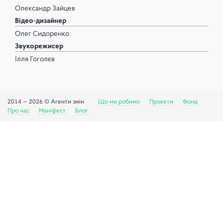
Олександр Зайцев
Відео-дизайнер
Олег Сидоренко
Звукорежисер
Ілля Гоголєв
2014 —
2026
© Агенти змін
Що ми робимо
Проекти
Фонд
Про нас
Маніфест
Блог